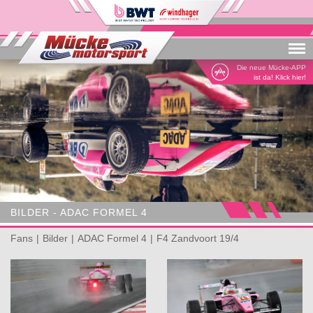
Menu
Die neue Mücke-APP
ist da! Klick hier!
BILDER - ADAC FORMEL 4
Fans
Bilder
ADAC Formel 4
F4 Zandvoort 19/4