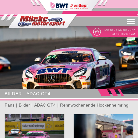
Menu
Die neue Mücke-APP
ist da! Klick hier!
BILDER - ADAC GT4
Fans
Bilder
ADAC GT4
Rennwochenende Hockenheimring