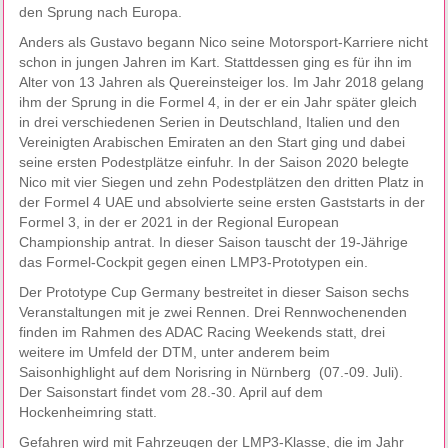
den Sprung nach Europa.
Anders als Gustavo begann Nico seine Motorsport-Karriere nicht
schon in jungen Jahren im Kart. Stattdessen ging es für ihn im
Alter von 13 Jahren als Quereinsteiger los. Im Jahr 2018 gelang
ihm der Sprung in die Formel 4, in der er ein Jahr später gleich
in drei verschiedenen Serien in Deutschland, Italien und den
Vereinigten Arabischen Emiraten an den Start ging und dabei
seine ersten Podestplätze einfuhr. In der Saison 2020 belegte
Nico mit vier Siegen und zehn Podestplätzen den dritten Platz in
der Formel 4 UAE und absolvierte seine ersten Gaststarts in der
Formel 3, in der er 2021 in der Regional European
Championship antrat. In dieser Saison tauscht der 19-Jährige
das Formel-Cockpit gegen einen LMP3-Prototypen ein.
Der Prototype Cup Germany bestreitet in dieser Saison sechs
Veranstaltungen mit je zwei Rennen. Drei Rennwochenenden
finden im Rahmen des ADAC Racing Weekends statt, drei
weitere im Umfeld der DTM, unter anderem beim
Saisonhighlight auf dem Norisring in Nürnberg (07.-09. Juli).
Der Saisonstart findet vom 28.-30. April auf dem
Hockenheimring statt.
Gefahren wird mit Fahrzeugen der LMP3-Klasse, die im Jahr