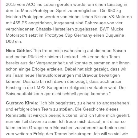
2015 vom ACO ins Leben gerufen wurde, um einen Einstieg in
den Le-Mans-Prototypen-Sport zu ermöglichen. Die 950 kg
leichten Prototypen werden von einheitlichen Nissan V8-Motoren
mit 455 PS angetrieben, insgesamt sind Fahrzeuge von vier
verschiedenen Chassis-Herstellern zugelassen. BWT Mücke
Motorsport setzt im Prototype Cup Germany einen Duqueine
D08 ein.
Nico Göhler:
"Ich freue mich wahnsinnig auf die neue Saison
und meine Rückkehr hinters Lenkrad. Ich kenne das Team
bereits aus der Vergangenheit und konnte zusammen mit ihnen
schon einige Erfolge erzielen. Dabei hat sich gezeigt, dass wir
als Team neue Herausforderungen mit Bravour bewältigen
können. Deshalb bin ich davon überzeugt, dass auch unser
Einstieg in die LMP3-Kategorie erfolgreich verlaufen wird. Der
Saisonauftakt kann gar nicht schnell genug kommen."
Gustavo Kiryla:
"Ich bin begeistert, zu einem so angesehenen
und erfolgreichen Team zu stoßen. Die Geschichte dieses
Rennstalls ist wirklich beeindruckend, und ich fühle mich geehrt,
nun ein Teil davon zu sein. Ich freue mich darauf, mit einer so
talentierten Gruppe von Menschen zusammenzuarbeiten und
zum weiteren Erfolg des Teams beizutragen. Ich will so viel wie