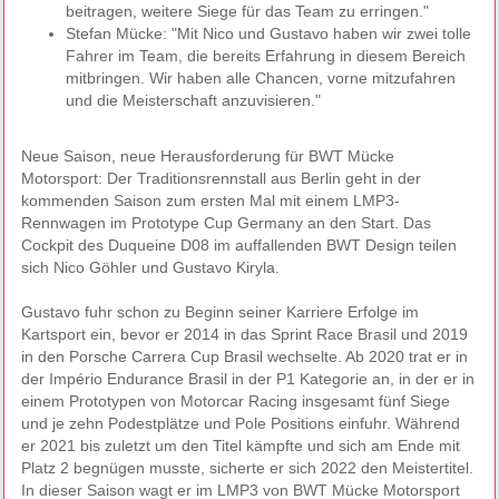
beitragen, weitere Siege für das Team zu erringen."
Stefan Mücke: "Mit Nico und Gustavo haben wir zwei tolle
Fahrer im Team, die bereits Erfahrung in diesem Bereich
mitbringen. Wir haben alle Chancen, vorne mitzufahren
und die Meisterschaft anzuvisieren."
Neue Saison, neue Herausforderung für BWT Mücke
Motorsport: Der Traditionsrennstall aus Berlin geht in der
kommenden Saison zum ersten Mal mit einem LMP3-
Rennwagen im Prototype Cup Germany an den Start. Das
Cockpit des Duqueine D08 im auffallenden BWT Design teilen
sich Nico Göhler und Gustavo Kiryla.
Gustavo fuhr schon zu Beginn seiner Karriere Erfolge im
Kartsport ein, bevor er 2014 in das Sprint Race Brasil und 2019
in den Porsche Carrera Cup Brasil wechselte. Ab 2020 trat er in
der Império Endurance Brasil in der P1 Kategorie an, in der er in
einem Prototypen von Motorcar Racing insgesamt fünf Siege
und je zehn Podestplätze und Pole Positions einfuhr. Während
er 2021 bis zuletzt um den Titel kämpfte und sich am Ende mit
Platz 2 begnügen musste, sicherte er sich 2022 den Meistertitel.
In dieser Saison wagt er im LMP3 von BWT Mücke Motorsport