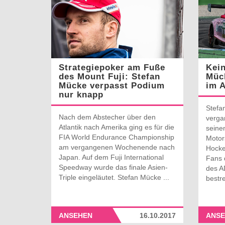
Strategiepoker am Fuße
Kein
des Mount Fuji: Stefan
Mück
Mücke verpasst Podium
im 
nur knapp
Stefa
Nach dem Abstecher über den
verga
Atlantik nach Amerika ging es für die
sein
FIA World Endurance Championship
Motor
am vergangenen Wochenende nach
Hocke
Japan. Auf dem Fuji International
Fans 
Speedway wurde das finale Asien-
des A
Triple eingeläutet. Stefan Mücke ...
bestre
ANSEHEN
16.10.2017
ANSE