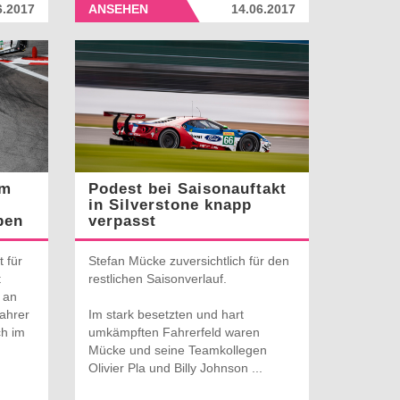
6.2017
ANSEHEN
14.06.2017
im
Podest bei Saisonauftakt
in Silverstone knapp
ben
verpasst
 für
Stefan Mücke zuversichtlich für den
t
restlichen Saisonverlauf.
 an
fahrer
Im stark besetzten und hart
ch im
umkämpften Fahrerfeld waren
Mücke und seine Teamkollegen
Olivier Pla und Billy Johnson ...