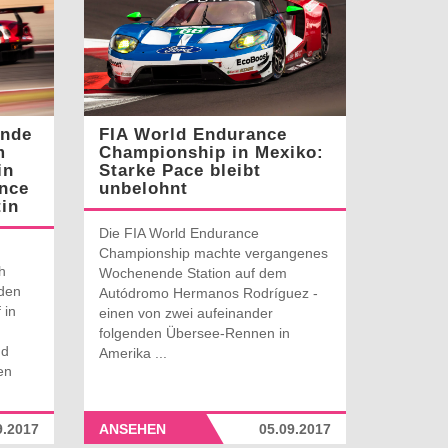
ende
FIA World Endurance
m
Championship in Mexiko:
in
Starke Pace bleibt
nce
unbelohnt
in
Die FIA World Endurance
Championship machte vergangenes
h
Wochenende Station auf dem
den
Autódromo Hermanos Rodríguez -
 in
einen von zwei aufeinander
folgenden Übersee-Rennen in
nd
Amerika ...
en
9.2017
ANSEHEN
05.09.2017