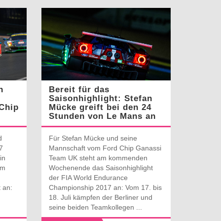
n
Bereit für das
Saisonhighlight: Stefan
Chip
Mücke greift bei den 24
Stunden von Le Mans an
d
Für Stefan Mücke und seine
7
Mannschaft vom Ford Chip Ganassi
in
Team UK steht am kommenden
am
Wochenende das Saisonhighlight
der FIA World Endurance
 an:
Championship 2017 an: Vom 17. bis
18. Juli kämpfen der Berliner und
seine beiden Teamkollegen ...