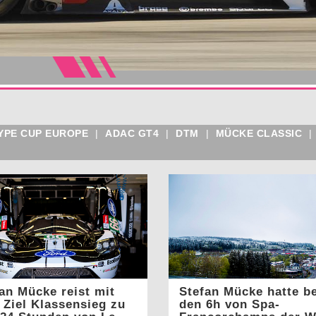
YPE CUP EUROPE
|
ADAC GT4
|
DTM
|
MÜCKE CLASSIC
|
an Mücke reist mit
Stefan Mücke hatte be
Ziel Klassensieg zu
den 6h von Spa-