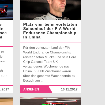
e
Platz vier beim vorletzten
in
Saisonlauf der FIA World
nce
Endurance Championship
m
in China
Für den vorletzten Lauf der FIA
FIA
World Endurance Championship
ip
reisten Stefan Mücke und sein Ford
sein
Chip Ganassi Team UK
vergangenes Wochenende nach
ch
China. 58.000 Zuschauer waren
n zum
über das gesamte Wochenende zu
Besuch am ...
1.2017
ANSEHEN
10.11.2017