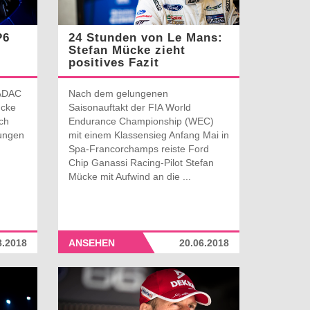
P6
24 Stunden von Le Mans:
Stefan Mücke zieht
positives Fazit
 ADAC
Nach dem gelungenen
ücke
Saisonauftakt der FIA World
och
Endurance Championship (WEC)
tungen
mit einem Klassensieg Anfang Mai in
Spa-Francorchamps reiste Ford
Chip Ganassi Racing-Pilot Stefan
Mücke mit Aufwind an die ...
8.2018
ANSEHEN
20.06.2018