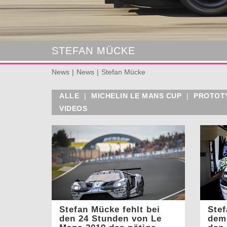
STEFAN MÜCKE
News
News
Stefan Mücke
ALLE
|
MICHELIN LE MANS CUP
|
PROTOT
VIDEOS
Stefan Mücke fehlt bei
Stef
den 24 Stunden von Le
dem 