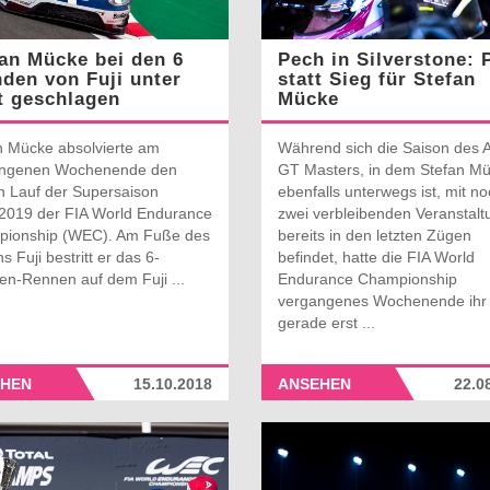
an Mücke bei den 6
Pech in Silverstone: 
den von Fuji unter
statt Sieg für Stefan
t geschlagen
Mücke
n Mücke absolvierte am
Während sich die Saison des
ngenen Wochenende den
GT Masters, in dem Stefan M
en Lauf der Supersaison
ebenfalls unterwegs ist, mit n
2019 der FIA World Endurance
zwei verbleibenden Veranstal
ionship (WEC). Am Fuße des
bereits in den letzten Zügen
s Fuji bestritt er das 6-
befindet, hatte die FIA World
en-Rennen auf dem Fuji ...
Endurance Championship
vergangenes Wochenende ihr
gerade erst ...
HEN
15.10.2018
ANSEHEN
22.0