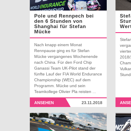
Pole und Rennpech bei
Stef
den 6 Stunden von
Stun
Shanghai für Stefan
Wer
Mücke
Stefa
Nach knapp einem Monat
verga
Rennpause ging es für Stefan
viert
Mücke vergangenes Wochenende
2018/
nach China. Für den Ford Chip
Champ
Ganassi Team UK-Pilot stand der
Vulkan
fünfte Lauf der FIA World Endurance
Stund
Championship (WEC) auf dem
Programm. Mücke und sein
Teamkollege Olivier Pla reisten ...
ANSEHEN
23.11.2018
ANSE