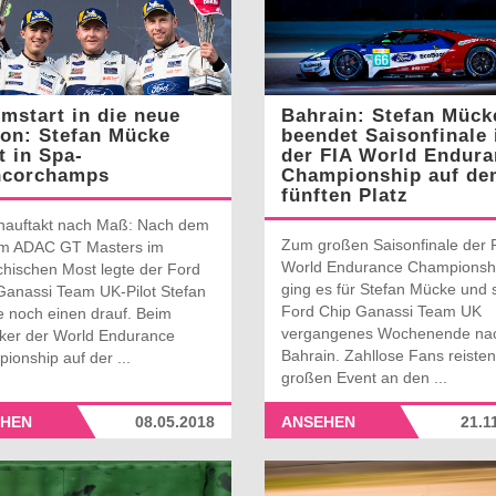
mstart in die neue
Bahrain: Stefan Mück
on: Stefan Mücke
beendet Saisonfinale 
t in Spa-
der FIA World Endura
ncorchamps
Championship auf de
fünften Platz
nauftakt nach Maß: Nach dem
Zum großen Saisonfinale der 
im ADAC GT Masters im
World Endurance Championsh
chischen Most legte der Ford
ging es für Stefan Mücke und 
Ganassi Team UK-Pilot Stefan
Ford Chip Ganassi Team UK
 noch einen drauf. Beim
vergangenes Wochenende na
iker der World Endurance
Bahrain. Zahllose Fans reiste
ionship auf der ...
großen Event an den ...
HEN
08.05.2018
ANSEHEN
21.1