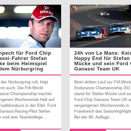
npech für Ford Chip
24h von Le Mans: Kei
ssi-Fahrer Stefan
Happy End für Stefan
ke beim Heimspiel
Mücke und sein Ford 
 dem Nürburgring
Ganassi Team UK
er Nürburgring ruft, folgt
Beim dritten Lauf zur FIA Worl
hm auch. Die FIA World
Endurance Championship 201
ance Championship machte
stand für Stefan Mücke und se
ngenes Wochenende Halt auf
Ford Chip Ganassi Team UK 
aditionskurs in der Eifel. Ford
vergangenen Wochenende in
Ganassi Racing-Pilot Stefan
Frankreich das Saisonhighlight
 und sein Teamkollege ...
Bei der 85. Auflage ...