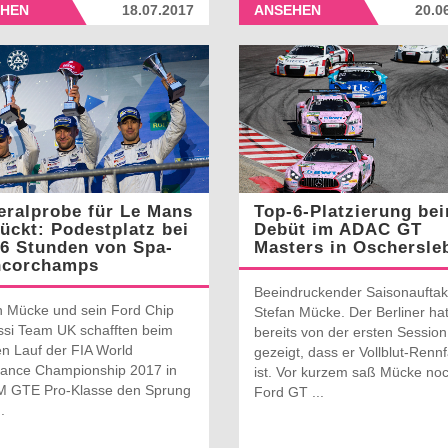
HEN
18.07.2017
ANSEHEN
20.0
ralprobe für Le Mans
Top-6-Platzierung be
ückt: Podestplatz bei
Debüt im ADAC GT
6 Stunden von Spa-
Masters in Oschersle
ncorchamps
Beeindruckender Saisonauftakt
n Mücke und sein Ford Chip
Stefan Mücke. Der Berliner ha
si Team UK schafften beim
bereits von der ersten Session
en Lauf der FIA World
gezeigt, dass er Vollblut-Renn
ance Championship 2017 in
ist. Vor kurzem saß Mücke no
M GTE Pro-Klasse den Sprung
Ford GT ...
.