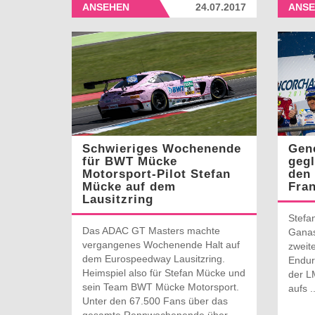
ANSEHEN
24.07.2017
ANSE
Schwieriges Wochenende
Gene
für BWT Mücke
gegl
Motorsport-Pilot Stefan
den 
Mücke auf dem
Fra
Lausitzring
Stefa
Das ADAC GT Masters machte
Ganas
vergangenes Wochenende Halt auf
zweit
dem Eurospeedway Lausitzring.
Endur
Heimspiel also für Stefan Mücke und
der L
sein Team BWT Mücke Motorsport.
aufs ..
Unter den 67.500 Fans über das
gesamte Rennwochenende über