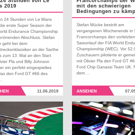
24 Stunden von Le
Francorchamps der 
s 2019
mit den schwierigen
Bedingungen zu kämp
en 24 Stunden von Le Mans
Stefan Mücke bestritt am
 die erste Super Season der
vergangenen Wochenende in 
orld Endurance Championship
Francorchamps den vorletzten
 krönenden Abschluss. Stefan
Saisonlauf der FIA World End
 geht bei dem
Championship (WEC). Vor 52.
treckenklassiker an der Sarthe
Zuschauern pilotierte er gem
s zum 13. Mal an den Start.
mit Olivier Pla den Ford GT #
ivier Pla und Billy Johnson
Ford Chip Ganassi Team UK. 
 er ein perfekt eingespieltes
dem ...
 das den Ford GT #66 des
..
HEN
11.06.2019
ANSEHEN
07.0