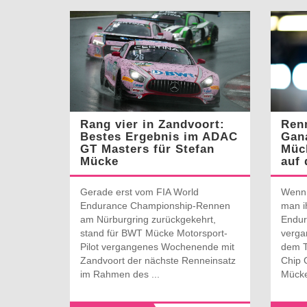
Rang vier in Zandvoort:
Ren
Bestes Ergebnis im ADAC
Gana
GT Masters für Stefan
Müc
Mücke
auf
Gerade erst vom FIA World
Wenn d
Endurance Championship-Rennen
man i
am Nürburgring zurückgekehrt,
Endur
stand für BWT Mücke Motorsport-
verga
Pilot vergangenes Wochenende mit
dem Tr
Zandvoort der nächste Renneinsatz
Chip 
im Rahmen des ...
Mücke