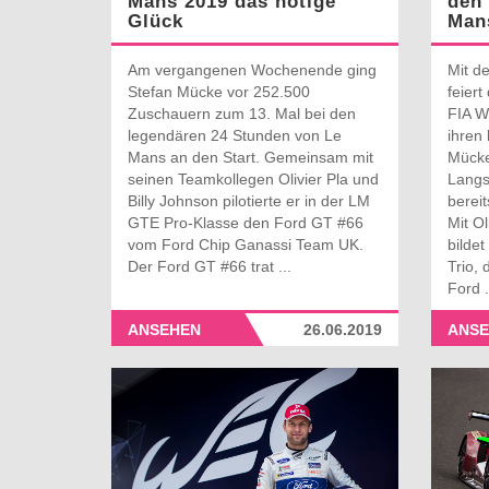
Mans 2019 das nötige
den 
Glück
Man
Am vergangenen Wochenende ging
Mit d
Stefan Mücke vor 252.500
feiert
Zuschauern zum 13. Mal bei den
FIA W
legendären 24 Stunden von Le
ihren
Mans an den Start. Gemeinsam mit
Mücke
seinen Teamkollegen Olivier Pla und
Langs
Billy Johnson pilotierte er in der LM
bereit
GTE Pro-Klasse den Ford GT #66
Mit Ol
vom Ford Chip Ganassi Team UK.
bildet
Der Ford GT #66 trat ...
Trio,
Ford .
ANSEHEN
26.06.2019
ANSE