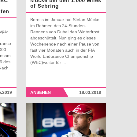
WEC
Mücke bei den 1.000 Miles
of Sebring
fen
Bereits im Januar hat Stefan Mücke
im Rahmen des 24-Stunden-
Spa-
Rennens von Dubai den Winterfrost
abgeschüttelt. Nun ging es dieses
urance
Wochenende nach einer Pause von
000
fast vier Monaten auch in der FIA
einsam
World Endurance Championship
66 des
(WEC)weiter für ...
Nach
5.2019
ANSEHEN
18.03.2019