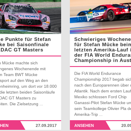
e Punkte für Stefan
Schwieriges Wochen
e bei Saisonfinale
für Stefan Mücke bei
ADAC GT Masters
letzten Amerika-Lauf 
der FIA World Endura
Championship in Aust
n Mücke machte sich
ngenes Wochenende mit
Die FIA World Endurance
em Team BWT Mücke
Championship 2017 begab sic
sport auf den Weg an den
nach den Europarennen über 
nheimring, um dort vor 18.000
Atlantik. Nach dem ersten Lauf
die letzten beiden Saisonläufe
Mexiko schlossen Ford Chip
DAC GT Masters zu
Ganassi-Pilot Stefan Mücke u
iten. Die Zielsetzung ...
sein Teamkollege Olivier Pla d
Amerika-Trip ...
HEN
27.09.2017
ANSEHEN
20.0