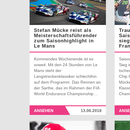
Stefan Mücke reist als
Trau
Meisterschaftsführender
Sais
zum Saisonhighlight in
sieg
Le Mans
Fra
Kommendes Wochenende ist es
Saiso
soweit: Mit den 24 Stunden von Le
Sieg 
Mans steht der
tsche
Langstreckenklassiker schlechthin
Chip 
auf dem Programm. Das Rennen an
Mücke
der Sarthe, das im Rahmen der FIA
Klass
World Endurance Championship ...
Champ
ANSEHEN
13.06.2018
ANSE